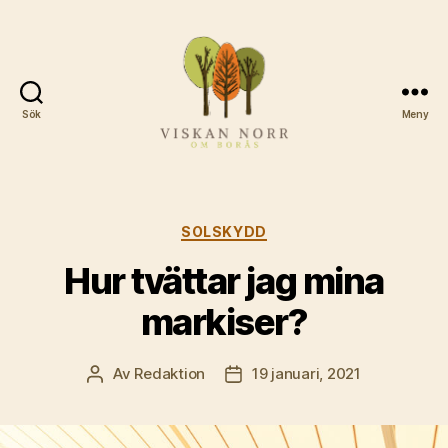
Sök
Meny
Viskannorromboras.se
Kategorier
SOLSKYDD
Hur tvättar jag mina
markiser?
Av
Redaktion
19 januari, 2021
Inläggsförfattare
Inläggsdatum