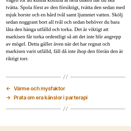
vägen för att kunna komma åt hela duken när du ska
tvätta. Spola först av den försiktigt, tvätta den sedan med
mjuk borste och en hård tvål samt ljummet vatten. Skölj
sedan noggrant bort all tvål och sedan behöver du bara
låta den hänga utfälld och torka. Det är viktigt att
markisen får torka ordentligt så att det inte blir angrepp
av mögel. Detta gäller även när det har regnat och
markisen varit utfälld, fäll då inte ihop den förrän den är
riktigt torr.
←
Värme och mysfaktor
→
Prata om era känslor i parterapi