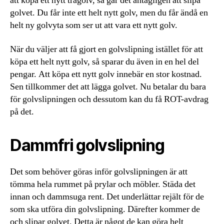
att köpa ett nytt trägolv, så går det antagligen att slipa
golvet. Du får inte ett helt nytt golv, men du får ändå en
helt ny golvyta som ser ut att vara ett nytt golv.
När du väljer att få gjort en golvslipning istället för att
köpa ett helt nytt golv, så sparar du även in en hel del
pengar. Att köpa ett nytt golv innebär en stor kostnad.
Sen tillkommer det att lägga golvet. Nu betalar du bara
för golvslipningen och dessutom kan du få ROT-avdrag
på det.
Dammfri golvslipning
Det som behöver göras inför golvslipningen är att
tömma hela rummet på prylar och möbler. Städa det
innan och dammsuga rent. Det underlättar rejält för de
som ska utföra din golvslipning. Därefter kommer de
och slipar golvet. Detta är något de kan göra helt