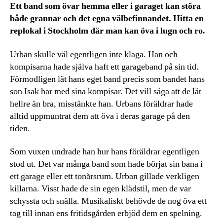
Ett band som övar hemma eller i garaget kan störa
både grannar och det egna välbefinnandet. Hitta en
replokal i Stockholm där man kan öva i lugn och ro.
Urban skulle väl egentligen inte klaga. Han och
kompisarna hade själva haft ett garageband på sin tid.
Förmodligen lät hans eget band precis som bandet hans
son Isak har med sina kompisar. Det vill säga att de lät
hellre än bra, misstänkte han. Urbans föräldrar hade
alltid uppmuntrat dem att öva i deras garage på den
tiden.
Som vuxen undrade han hur hans föräldrar egentligen
stod ut. Det var många band som hade börjat sin bana i
ett garage eller ett tonårsrum. Urban gillade verkligen
killarna. Visst hade de sin egen klädstil, men de var
schyssta och snälla. Musikaliskt behövde de nog öva ett
tag till innan ens fritidsgården erbjöd dem en spelning.