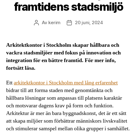
framtidens stadsmiljö
Av
kerim
20 juni, 2024
Inläggsförfattare
Inläggsdatum
Arkitektkontor i Stockholm skapar hållbara och
vackra stadsmiljöer med fokus på innovation och
integration för en bättre framtid. För mer info,
fortsätt läsa.
Ett
arkitektkontor i Stockholm med lång erfarenhet
bidrar till att forma staden med genomtänkta och
hållbara lösningar som anpassas till platsens karaktär
och motsvarar dagens krav på form och funktion.
Arkitektur är mer än bara byggnadskonst, det är ett sätt
att skapa miljöer som förbättrar människors livskvalitet
och stimulerar samspel mellan olika grupper i samhället.