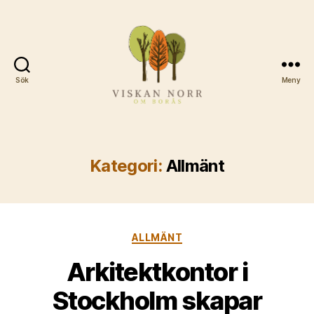
Sök
Meny
Viskannorromboras.se
Kategori:
Allmänt
Kategorier
ALLMÄNT
Arkitektkontor i
Stockholm skapar