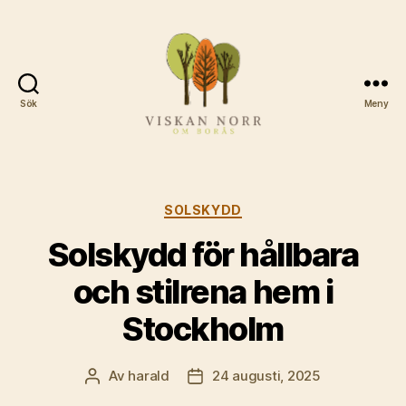
Sök
Meny
Viskannorromboras.se
Kategorier
SOLSKYDD
Solskydd för hållbara
och stilrena hem i
Stockholm
Av
harald
24 augusti, 2025
Inläggsförfattare
Inläggsdatum