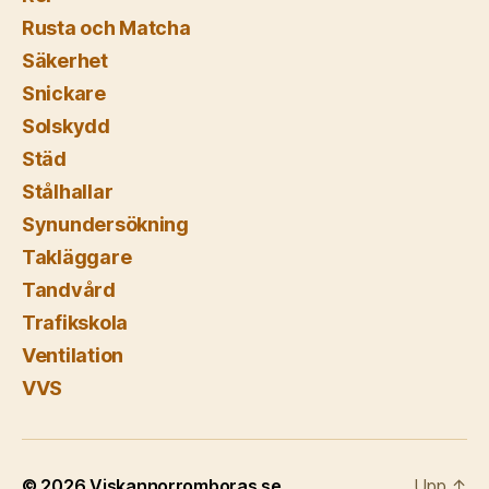
Rusta och Matcha
Säkerhet
Snickare
Solskydd
Städ
Stålhallar
Synundersökning
Takläggare
Tandvård
Trafikskola
Ventilation
VVS
© 2026
Viskannorromboras.se
Upp
↑