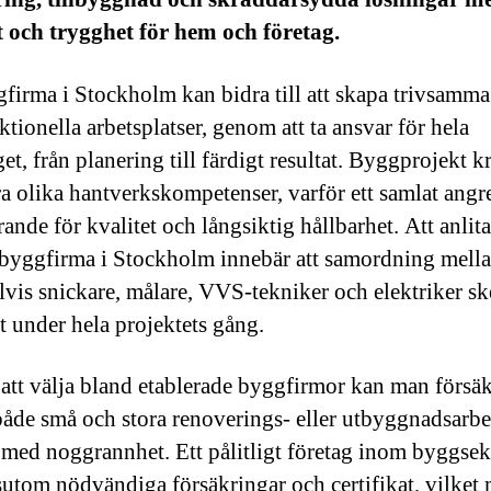
t och trygghet för hem och företag.
firma i Stockholm kan bidra till att skapa trivsamm
tionella arbetsplatser, genom att ta ansvar för hela
t, från planering till färdigt resultat. Byggprojekt k
era olika hantverkskompetenser, varför ett samlat angr
ande för kvalitet och långsiktig hållbarhet. Att anlit
 byggfirma i Stockholm innebär att samordning mell
vis snickare, målare, VVS-tekniker och elektriker sk
vt under hela projektets gång.
tt välja bland etablerade byggfirmor kan man försäk
både små och stora renoverings- eller utbyggnadsarbe
 med noggrannhet. Ett pålitligt företag inom byggse
sutom nödvändiga försäkringar och certifikat, vilket