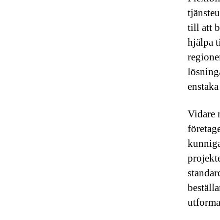
tjänste
till att
hjälpa 
regione
lösninga
enstaka
Vidare 
företag
kunniga
projekte
standar
beställ
utforma