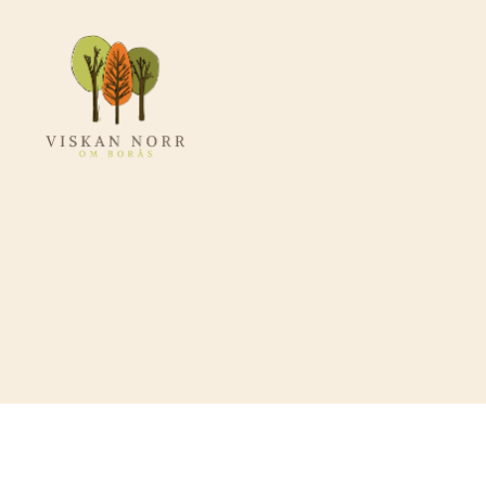
Viskannorromboras.se