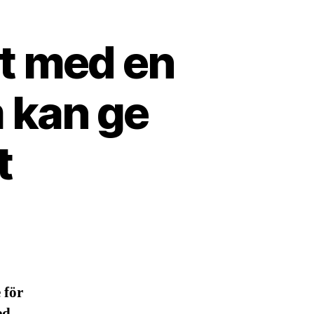
t med en
 kan ge
t
 för
ed