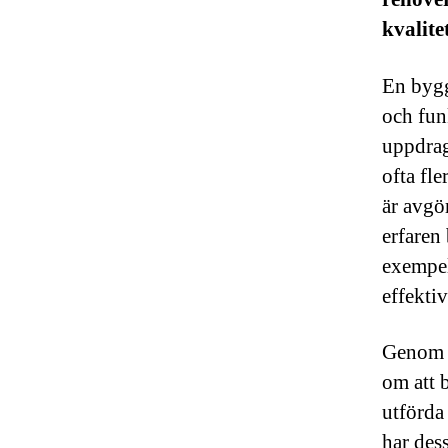
kvalite
En bygg
och funk
uppdrage
ofta fl
är avgör
erfaren
exempel
effekti
Genom a
om att 
utförda
har des