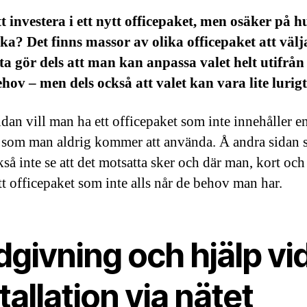
t investera i ett nytt officepaket, men osäker på h
ka? Det finns massor av olika officepaket att väl
ta gör dels att man kan anpassa valet helt utifrån
hov – men dels också att valet kan vara lite lurigt
idan vill man ha ett officepaket som inte innehåller e
r som man aldrig kommer att använda. Å andra sidan s
så inte se att det motsatta sker och där man, kort och 
tt officepaket som inte alls når de behov man har.
givning och hjälp vi
tallation via nätet