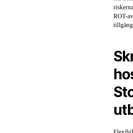
riskern
ROT-avd
tillgäng
Sk
hos
Sto
utb
Flexibi