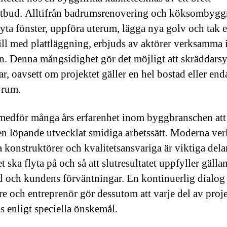
utbud. Alltifrån badrumsrenovering och köksombygg
 byta fönster, uppföra uterum, lägga nya golv och tak e
till med plattläggning, erbjuds av aktörer verksamma 
n. Denna mångsidighet gör det möjligt att skräddars
r, oavsett om projektet gäller en hel bostad eller end
 rum.
medför många års erfarenhet inom byggbranschen att
en löpande utvecklat smidiga arbetssätt. Moderna ver
 konstruktörer och kvalitetsansvariga är viktiga delar
t ska flyta på och så att slutresultatet uppfyller gälla
d och kundens förväntningar. En kontinuerlig dialog
are och entreprenör gör dessutom att varje del av proj
s enligt speciella önskemål.