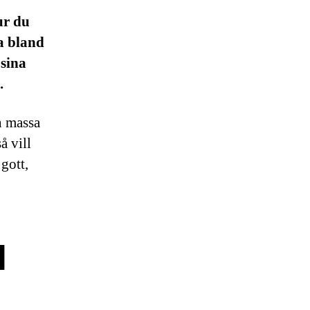
ur du
ja bland
 sina
.
n massa
å vill
gott,
d