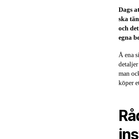
Dags at
ska tän
och det
egna be
Å ena s
detalje
man ock
köper e
Råd
ins