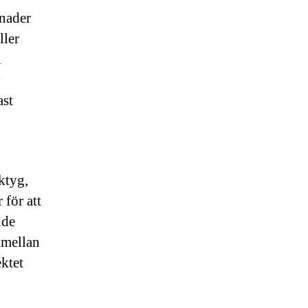
nader
ller
i
y
ast
ktyg,
 för att
nde
 mellan
ektet