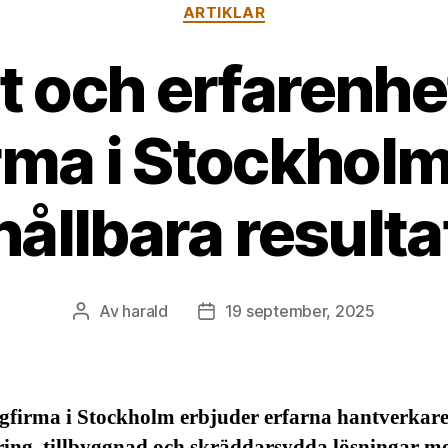
Kategorier
ARTIKLAR
t och erfarenhe
rma i Stockholm
hållbara resulta
Av
harald
19 september, 2025
Inläggsförfattare
Inläggsdatum
gfirma i Stockholm erbjuder erfarna hantverkare
ring, tillbyggnad och skräddarsydda lösningar m