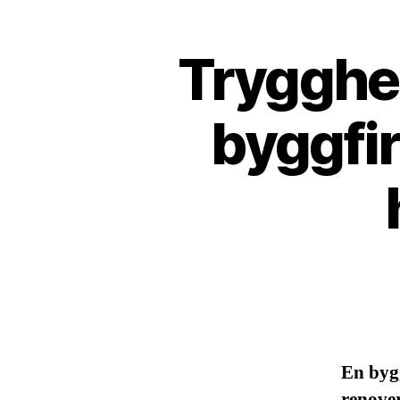
Trygghe
byggfi
En byg
renove