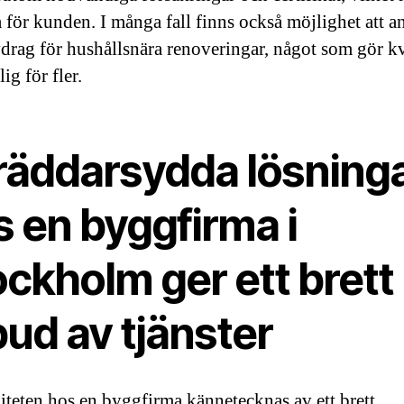
a för kunden. I många fall finns också möjlighet att 
rag för hushållsnära renoveringar, något som gör kv
lig för fler.
räddarsydda lösning
 en byggfirma i
ckholm ger ett brett
ud av tjänster
liteten hos en byggfirma kännetecknas av ett brett