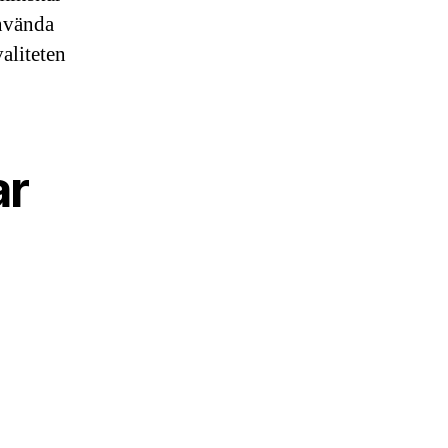
använda
aliteten
ar