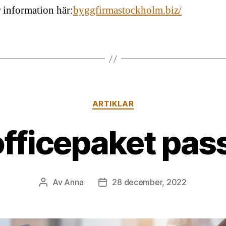
 information här:
byggfirmastockholm.biz/
Kategorier
ARTIKLAR
officepaket pas
Av
Anna
28 december, 2022
Inläggsförfattare
Inläggsdatum