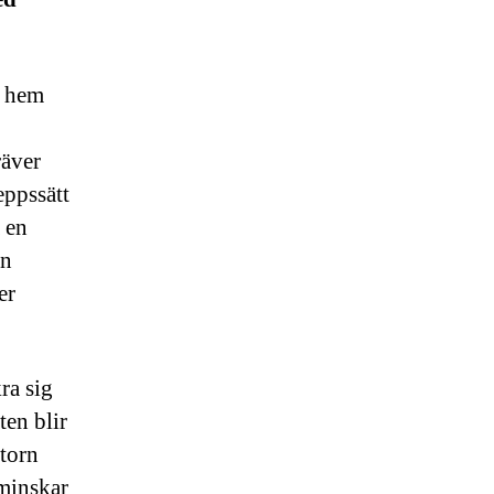
a hem
räver
eppssätt
a en
an
er
ra sig
ten blir
ktorn
 minskar