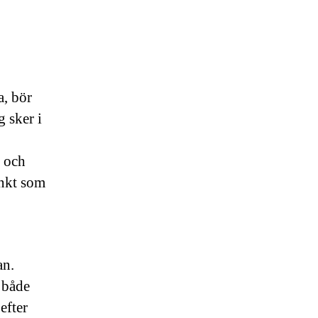
a, bör
 sker i
s och
unkt som
an.
 både
efter