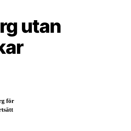
rg utan
kar
rg för
rtsätt