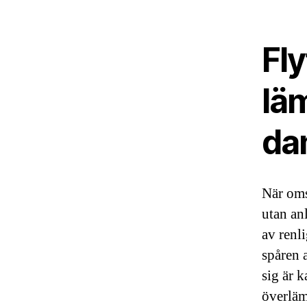
Fly
lä
da
När oms
utan anl
av renl
spåren 
sig är 
överläm