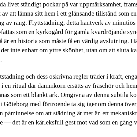
d då livet ständigt pockar på vår uppmärksamhet, fram
 av att lämna sitt hem i ett glänsande tillstånd som en
g av rang. Flyttstädning, detta hantverk av minutiös 
fattas som en kyrkogård för gamla kvardröjande synd
rå är en historia som måste få en värdig avslutning. H
det inte enbart om yttre skönhet, utan om att sluta ka
.
tstädning och dess oskrivna regler träder i kraft, eng
 i en ritual där dammkorn ersätts av fräschör och he
nas som ett blankt ark. Omgivna av denna subtila ko
i Göteborg med förtroende ta sig igenom denna över
en påminnelse om att städning är mer än ett mekaniskt
e — det är en kärleksfull gest mot vad som en gång v