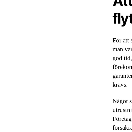
Att
fly
För att
man var
god tid,
förekom
garante
krävs.
Något so
utrustn
Företag
försäkra