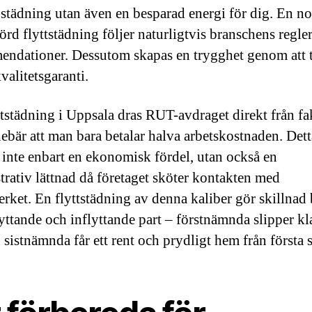
i städning utan även en besparad energi för dig. En n
rd flyttstädning följer naturligtvis branschens regle
ndationer. Dessutom skapas en trygghet genom att t
valitetsgaranti.
ttstädning i Uppsala dras RUT-avdraget direkt från fa
ebär att man bara betalar halva arbetskostnaden. Dett
 inte enbart en ekonomisk fördel, utan också en
trativ lättnad då företaget sköter kontakten med
erket. En flyttstädning av denna kaliber gör skillnad
lyttande och inflyttande part – förstnämnda slipper k
 sistnämnda får ett rent och prydligt hem från första 