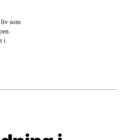
 liv som
pen.
t i