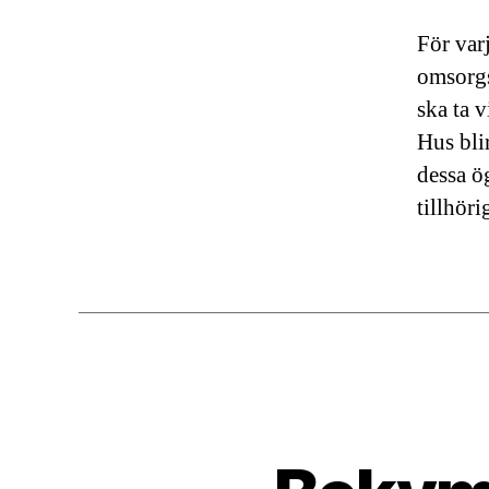
För var
omsorgs
ska ta 
Hus bli
dessa ö
tillhöri