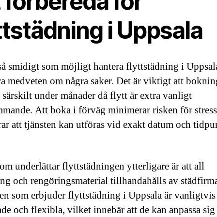
 förbereda för
ttstädning i Uppsala
 så smidigt som möjligt hantera flyttstädning i Uppsal
a medveten om några saker. Det är viktigt att bokning
 särskilt under månader då flytt är extra vanligt
mande. Att boka i förväg minimerar risken för stres
rar att tjänsten kan utföras vid exakt datum och tidp
m underlättar flyttstädningen ytterligare är att all
ing och rengöringsmaterial tillhandahålls av städfirm
en som erbjuder flyttstädning i Uppsala är vanligtvis
de och flexibla, vilket innebär att de kan anpassa sig 