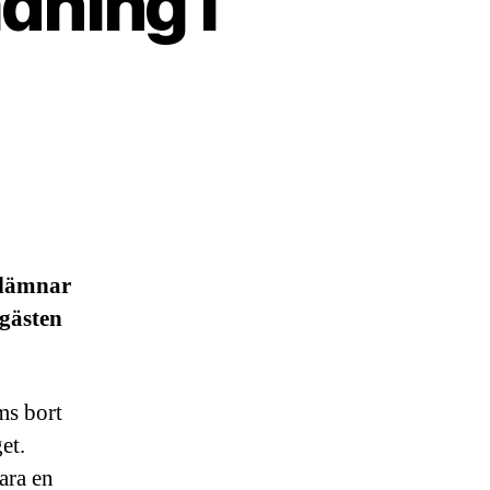
dning i
n lämnar
sgästen
ms bort
et.
ara en