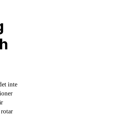
g
ch
et inte
tioner
är
rotar