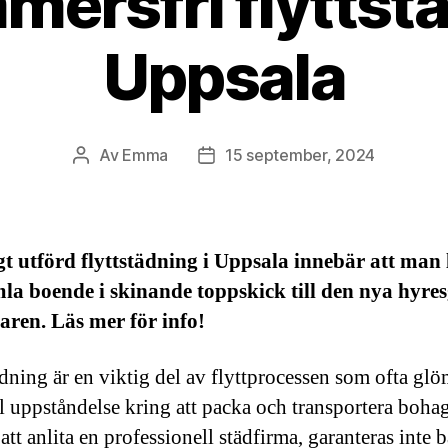
ersfri flyttstä
Uppsala
Av
Emma
15 september, 2024
Inläggsförfattare
Inläggsdatum
gt utförd flyttstädning i Uppsala innebär att ma
mla boende i skinande toppskick till den nya hyre
garen. Läs mer för info!
ädning är en viktig del av flyttprocessen som ofta glö
all uppståndelse kring att packa och transportera bohag
tt anlita en professionell städfirma, garanteras inte b