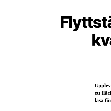
Flytts
kv
Upplev 
ett flä
läsa fö