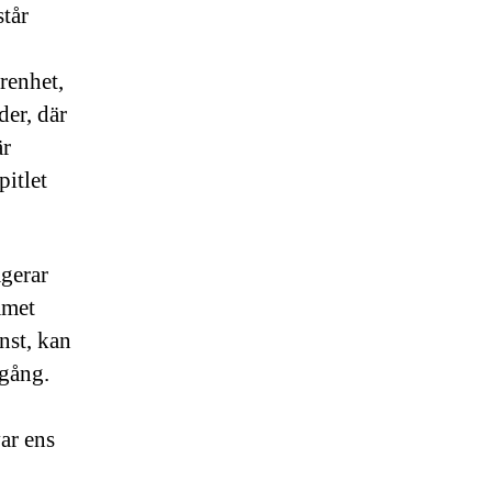
står
renhet,
er, där
är
pitlet
agerar
mmet
nst, kan
gång.
ar ens