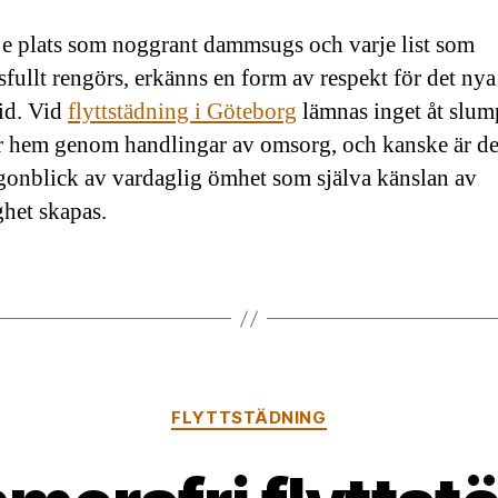
je plats som noggrant dammsugs och varje list som
fullt rengörs, erkänns en form av respekt för det nya
vid. Vid
flyttstädning i Göteborg
lämnas inget åt slum
r hem genom handlingar av omsorg, och kanske är de
gonblick av vardaglig ömhet som själva känslan av
ghet skapas.
Kategorier
FLYTTSTÄDNING