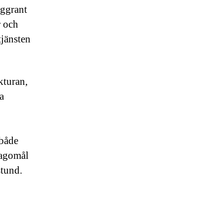
oggrant
r och
jänsten
kturan,
a
 både
lagomål
stund.