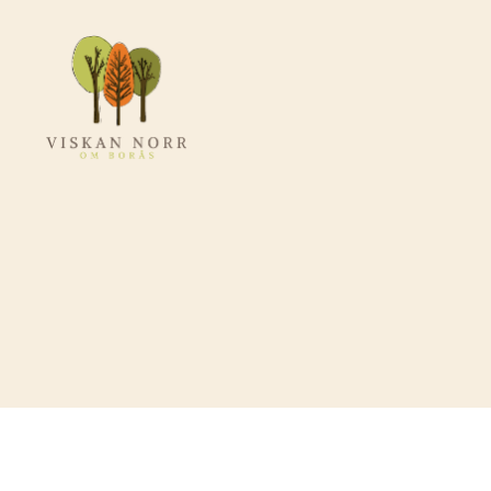
Viskannorromboras.se