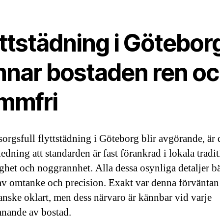
ttstädning i Götebor
mnar bostaden ren o
mmfri
orgsfull flyttstädning i Göteborg blir avgörande, är d
edning att standarden är fast förankrad i lokala tradi
ighet och noggrannhet. Alla dessa osynliga detaljer b
av omtanke och precision. Exakt var denna förväntan 
kanske oklart, men dess närvaro är kännbar vid varje
nande av bostad.