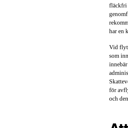
fläckfr
genomfö
rekomme
har en k
Vid fly
som inn
innebär
adminis
Skattev
för avf
och den