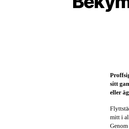
Bekymm
Proffsi
sitt ga
eller ä
Flyttst
mitt i 
Genom a