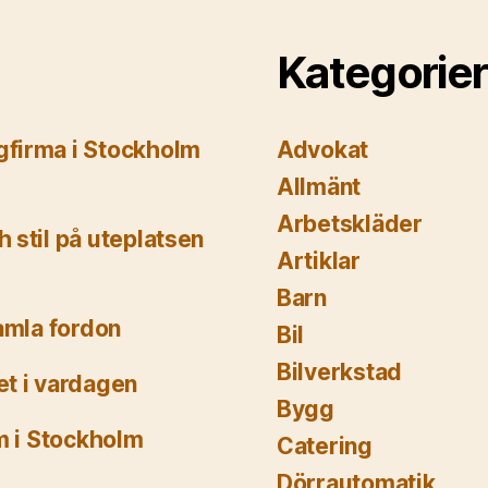
Kategorier
gfirma i Stockholm
Advokat
Allmänt
Arbetskläder
 stil på uteplatsen
Artiklar
Barn
gamla fordon
Bil
Bilverkstad
et i vardagen
Bygg
m i Stockholm
Catering
Dörrautomatik