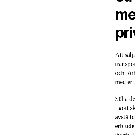
med
pr
Att sälj
transpor
och för
med erf
Sälja de
i gott s
avställ
erbjuder