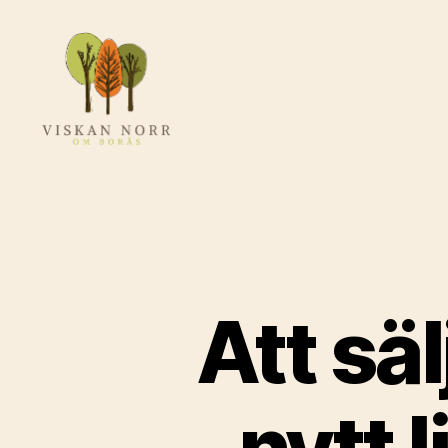
Viskannorromboras.se
Att säl
nytt 