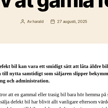
Av
harald
27 augusti, 2025
Inläggsförfattare
Inläggsdatum
efekt bil kan vara ett smidigt sätt att låta äldre bi
till nytta samtidigt som säljaren slipper bekym
ng och administration.
ror att en gammal eller trasig bil bara hör hemma på 
sälja defekt bil har blivit allt vanligare eftersom vär