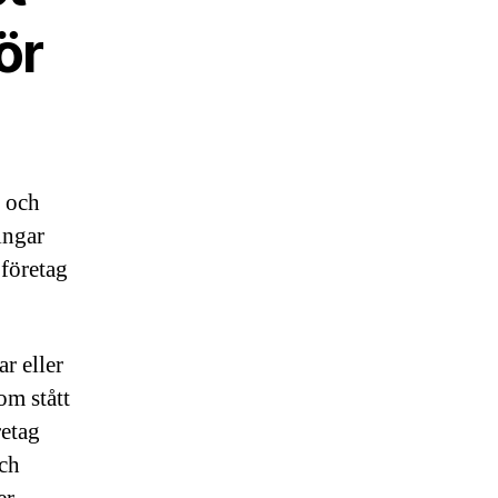
ör
n och
ningar
 företag
r eller
om stått
retag
och