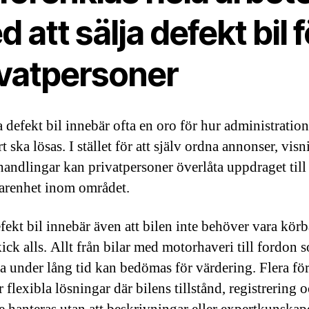
 att sälja defekt bil f
ivatpersoner
a defekt bil innebär ofta en oro för hur administratio
t ska lösas. I stället för att själv ordna annonser, vis
handlingar kan privatpersoner överlåta uppdraget till
arenhet inom området.
fekt bil innebär även att bilen inte behöver vara körba
kick alls. Allt från bilar med motorhaveri till fordon s
da under lång tid kan bedömas för värdering. Flera fö
 flexibla lösningar där bilens tillstånd, registrering 