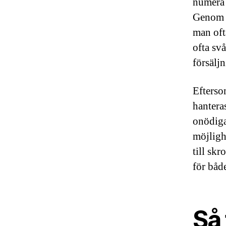
numera 
Genom a
man ofta
ofta sv
försälj
Efterso
hanteras
onödiga
möjligh
till skr
för båd
Så 