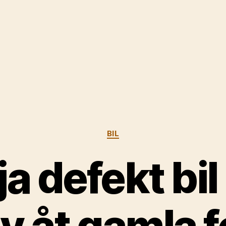
Kategorier
BIL
ja defekt bi
liv åt gamla 