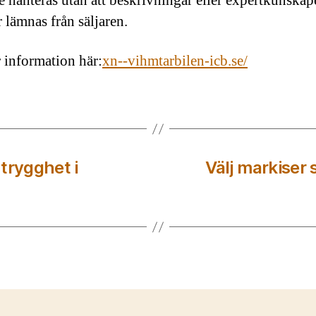
e hanteras utan att beskrivningar eller expertkunskap
 lämnas från säljaren.
 information här:
xn--vihmtarbilen-icb.se/
trygghet i
Välj markiser 