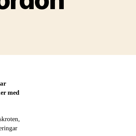
lar
mer med
skroten,
deringar