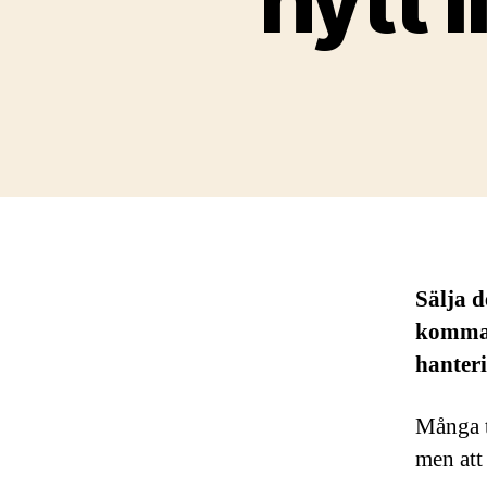
Sälja d
komma 
hanteri
Många t
men att 