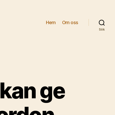
Hem
Om oss
Sök
l kan ge
fordon