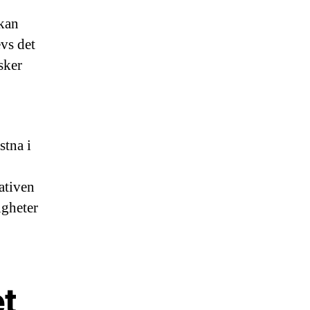
.
 kan
evs det
sker
stna i
ativen
igheter
et