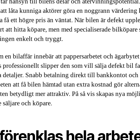
tar hänsyn till bilens delar och återvinningspotential
tt låta kunniga aktörer göra en noggrann värdering
 få ett högre pris än väntat. När bilen är defekt uppl
årt att hitta köpare, men med specialiserade bilköpare 
ningen enkelt och tryggt.
m en bilaffär innebär att pappersarbetet och ägarbytet
 professionellt slipper den som vill sälja defekt bil fa
 detaljer. Snabb betalning direkt till bankkontot och
eten att få bilen hämtad utan extra kostnad gör altern
oten betydligt mer attraktiv. På så vis skapas nya möjl
e säljare och köpare.
förenklas hela arbet