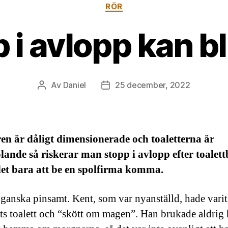
Kategorier
RÖR
 i avlopp kan bl
Av
Daniel
25 december, 2022
Inläggsförfattare
Inläggsdatum
n är dåligt dimensionerade och toaletterna är
lande så riskerar man stopp i avlopp efter toalett
det bara att be en spolfirma komma.
 ganska pinsamt. Kent, som var nyanställd, hade varit
ts toalett och “skött om magen”. Han brukade aldrig