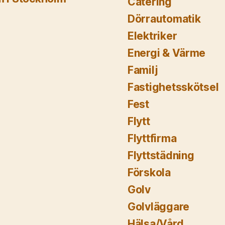
Catering
Dörrautomatik
Elektriker
Energi & Värme
Familj
Fastighetsskötsel
Fest
Flytt
Flyttfirma
Flyttstädning
Förskola
Golv
Golvläggare
Hälsa/Vård