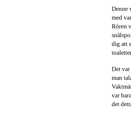
Denne ve
med var
Rören v
snålspol
dig att 
toalett
Det var 
man tal
Vaktmäs
var bar
det dett