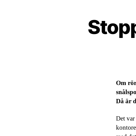
Stopp
Om röre
snålspo
Då är 
Det var
kontore