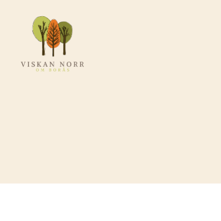
Viskannorromboras.se