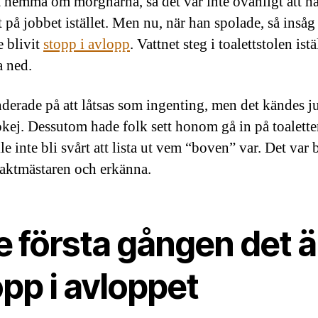
 hemma om morgnarna, så det var inte ovanligt att ha
 på jobbet istället. Men nu, när han spolade, så insåg
e blivit
stopp i avlopp
. Vattnet steg i toalettstolen istä
a ned.
derade på att låtsas som ingenting, men det kändes ju
 okej. Dessutom hade folk sett honom gå in på toalette
le inte bli svårt att lista ut vem “boven” var. Det var b
 vaktmästaren och erkänna.
e första gången det ä
pp i avloppet