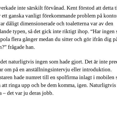
rkade inte särskilt förvånad. Kent förstod att detta t
 ett ganska vanligt förekommande problem på kontor
ar dåligt dimensionerade och toaletterna var av den
ande typen, så det gick inte riktigt ihop. “Har ingen s
spola flera gånger medan du sitter och gör ifrån dig p
en?” frågade han.
det naturligtvis ingen som hade gjort. Det är inte pre
ar om på en anställningsintervju eller introduktion.
taren hade numret till en spolfirma inlagt i mobilen 
a att ringa upp och be dem komma, igen. Naturligtvis
a – det var ju deras jobb.