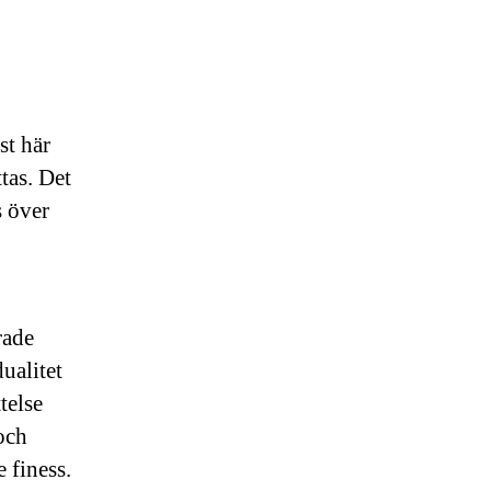
st här
tas. Det
s över
rade
ualitet
telse
och
 finess.