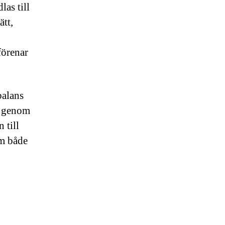
as till
ätt,
förenar
balans
ås genom
 till
om både