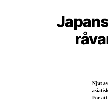
Japans
råva
Njut a
asiatis
För att