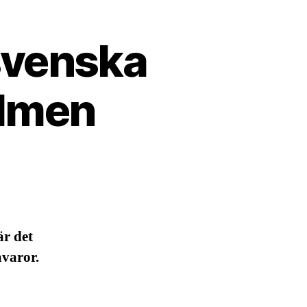
svenska
olmen
är det
åvaror.