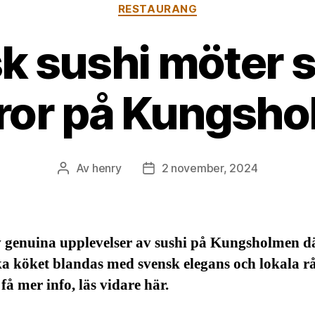
Kategorier
RESTAURANG
k sushi möter 
ror på Kungsh
Av
henry
2 november, 2024
Inläggsförfattare
Inläggsdatum
v genuina upplevelser av sushi på Kungsholmen d
ka köket blandas med svensk elegans och lokala r
 få mer info, läs vidare här.