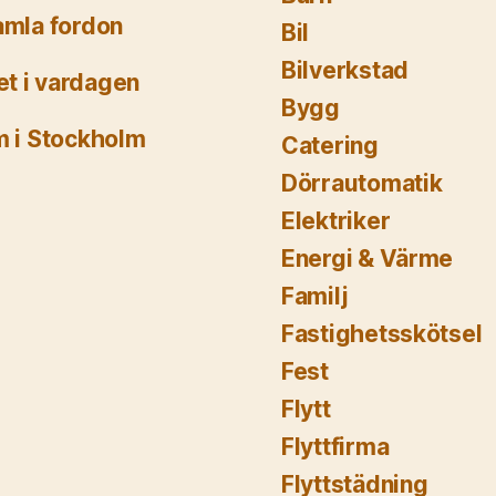
gamla fordon
Bil
Bilverkstad
et i vardagen
Bygg
m i Stockholm
Catering
Dörrautomatik
Elektriker
Energi & Värme
Familj
Fastighetsskötsel
Fest
Flytt
Flyttfirma
Flyttstädning