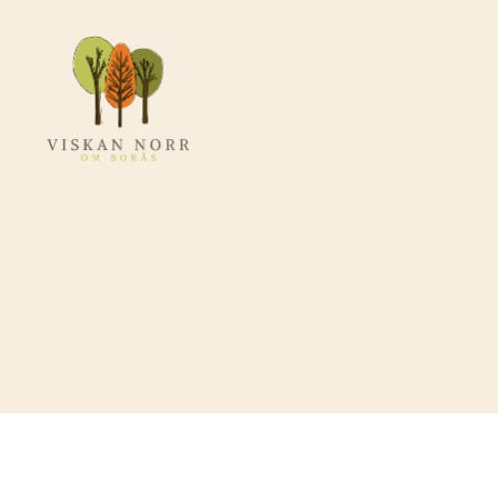
Viskannorromboras.se