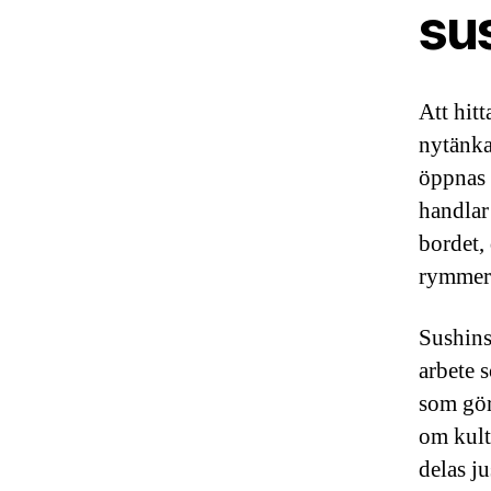
su
Att hit
nytänka
öppnas 
handlar
bordet,
rymmer 
Sushins
arbete 
som gör 
om kult
delas j